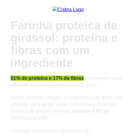
Farinha proteica de
girassol: proteína e
fibras com um
ingrediente
51% de proteína e 17% de fibras
alimentares para
desenvolver formulações ricas em sabor.
Muitos produtos exigem a combinação de diferentes
insumos para atingir metas nutricionais. A farinha
proteica de girassol entrega
proteína e fibras
simultaneamente.
Alinhada às principais demandas de