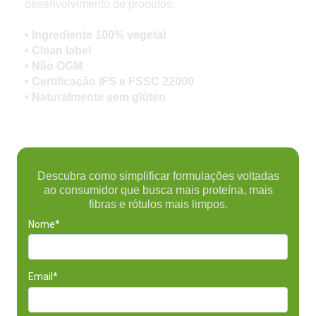
desenvolvimento de produtos:
• Ingrediente 100% vegetal
• Clean label
• Não OGM
• Certificação IFS e FSSC 22000
• Naturalmente sem glúten
Descubra como simplificar formulações voltadas
ao consumidor que busca mais proteína, mais
fibras e rótulos mais limpos.
Nome*
Email*